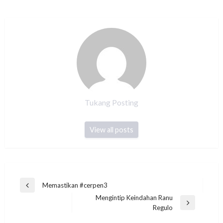
Tukang Posting
View all posts
Post
Memastikan #cerpen3
Previous
navigation
Mengintip Keindahan Ranu
Post
Next
Regulo
Post