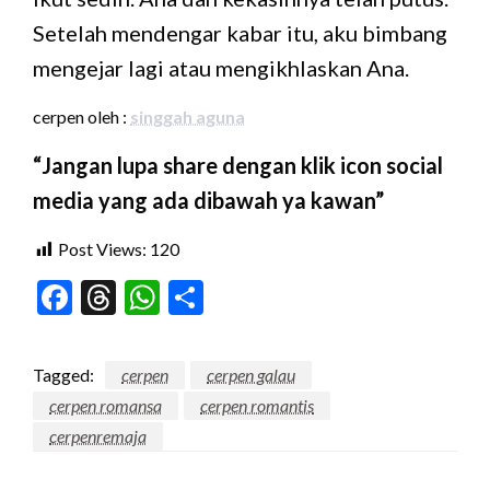
Setelah mendengar kabar itu, aku bimbang
mengejar lagi atau mengikhlaskan Ana.
cerpen oleh :
singgah aguna
“Jangan lupa share dengan klik icon social
media yang ada dibawah ya kawan”
Post Views:
120
Facebook
Threads
WhatsApp
Share
Tagged:
cerpen
cerpen galau
cerpen romansa
cerpen romantis
cerpenremaja