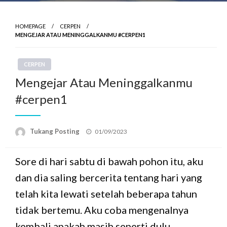
HOMEPAGE
CERPEN
MENGEJAR ATAU MENINGGALKANMU #CERPEN1
CERPEN
Mengejar Atau Meninggalkanmu
#cerpen1
Posted
Tukang Posting
01/09/2023
on
Sore di hari sabtu di bawah pohon itu, aku
dan dia saling bercerita tentang hari yang
telah kita lewati setelah beberapa tahun
tidak bertemu. Aku coba mengenalnya
kembali apakah masih seperti dulu,