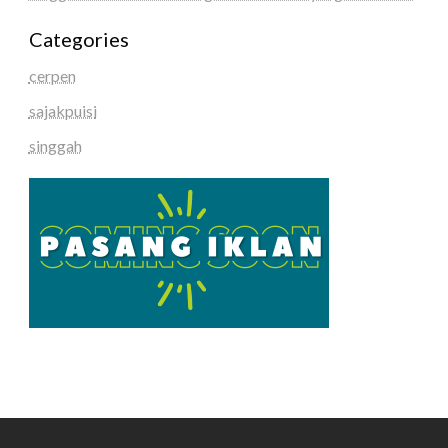
Categories
cerpen
sajakpuisi
singgah