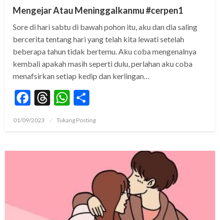
Mengejar Atau Meninggalkanmu #cerpen1
Sore di hari sabtu di bawah pohon itu, aku dan dia saling
bercerita tentang hari yang telah kita lewati setelah
beberapa tahun tidak bertemu. Aku coba mengenalnya
kembali apakah masih seperti dulu, perlahan aku coba
menafsirkan setiap kedip dan kerlingan…
Facebook
Threads
WhatsApp
Share
Posted
01/09/2023
Tukang Posting
on