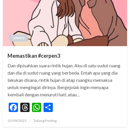
CERPEN
Memastikan #cerpen3
Dan dipisahkan suara rintik hujan. Aku di satu sudut ruang
dan dia di sudut ruang yang berbeda. Entah apa yang dia
lakukan disana, rintik hujan di atap ruangku memaksa
untuk mengingat dirinya. Bergejolak ingin menyapa
kembali dengan menuruti hati, atau…
Facebook
Threads
WhatsApp
Share
Posted
01/09/2023
Tukang Posting
on