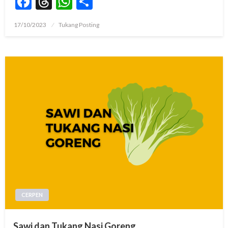
Facebook
Threads
WhatsApp
Share
Posted
17/10/2023
Tukang Posting
on
CERPEN
Sawi dan Tukang Nasi Goreng