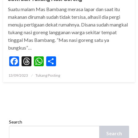
Suatu malam Mas Bambang merasa lapar dan saat itu
makanan dirumah sudah tidak tersisa, alhasil dia pergi
menuju pertigaan dekat rumahnya. Disana sudah mangkal
tukang nasi goreng langganan warga sekitar tempat
tinggal Mas Bambang. “Mas nasi goreng satu ya
bungkus”…
Facebook
Threads
WhatsApp
Share
Posted
13/09/2023
Tukang Posting
on
Search
Search