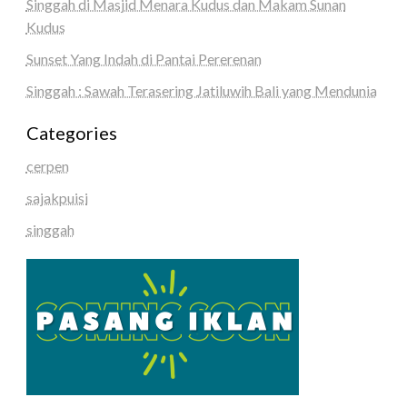
Singgah di Masjid Menara Kudus dan Makam Sunan
Kudus
Sunset Yang Indah di Pantai Pererenan
Singgah : Sawah Terasering Jatiluwih Bali yang Mendunia
Categories
cerpen
sajakpuisi
singgah