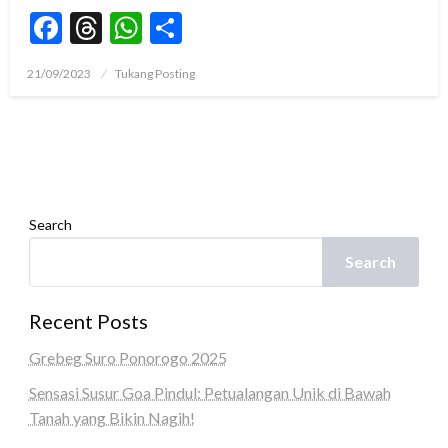
Facebook
Threads
WhatsApp
Share
Posted
21/09/2023
Tukang Posting
on
Search
Search
Recent Posts
Grebeg Suro Ponorogo 2025
Sensasi Susur Goa Pindul: Petualangan Unik di Bawah
Tanah yang Bikin Nagih!